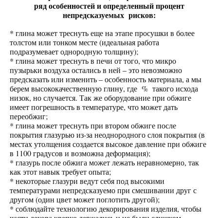
ряд особенностей и определенный процент
непредсказуемых рисков:
* глина может треснуть еще на этапе просушки в более
толстом или тонком месте (идеальная работа
подразумевает однородную толщину);
* глина может треснуть в печи от того, что микро
пузырьки воздуха остались в ней – это невозможно
предсказать или изменить – особенность материала, а мы
берем высококачественную глину, где % такого исхода
низок, но случается. Так же оборудование при обжиге
имеет погрешность в температуре, что может дать
переобжиг;
* глина может треснуть при втором обжиге после
покрытия глазурью из-за неоднородного слоя покрытия (в
местах утолщения создается высокое давление при обжиге
в 1100 градусов и возможна деформация);
* глазурь после обжига может лежать неравномерно, так
как этот навык требует опыта;
* некоторые глазури ведут себя под высокими
температурами непредсказуемо при смешивании друг с
другом (один цвет может поглотить другой);
* соблюдайте технологию декорирования изделия, чтобы
части декора крепко держались и не были слишком