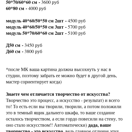
50*70/60*60 см -
3600 руб
60*80 см -
4000 руб
модуль 40*60/50*50 см 2шт -
4500 руб
модуль 40*60/50*50 см 3шт -
5700 руб
модуль 50*70/60*60 см 2шт -
5100 руб
Д50 см -
3450 руб
Д60 см -
3800 руб
*после МК ваша картина должна высохнуть у нас в
студии, поэтому забрать ее можно будет в другой день,
мастер сориентирует когда)
Знаете чем отличается творчество от искусства?
Творчество это процесс, а искусство - результат) и всего
то! То есть если вы творили, творили, а потом положили
это в темный ящик дальнего шкафа, то ваше создание
осталось творчеством, а если гордо повесили на стену, то
дада, ваше
оно стало искусством!! Автоматически)
творчество - это искусство
, ведь главное отличие этих