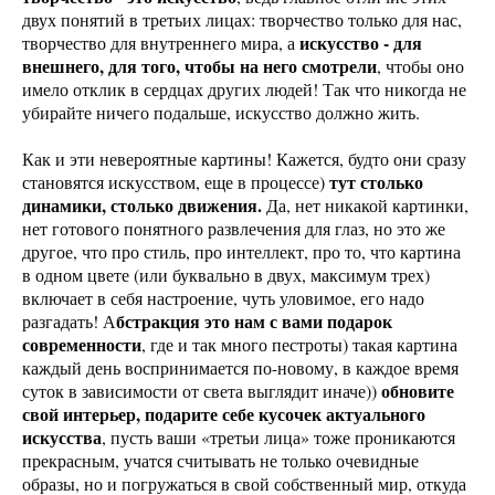
двух понятий в третьих лицах: творчество только для нас,
искусство - для
творчество для внутреннего мира, а
внешнего, для того, чтобы на него смотрели
, чтобы оно
имело отклик в сердцах других людей! Так что никогда не
убирайте ничего подальше, искусство должно жить.
Как и эти невероятные картины! Кажется, будто они сразу
тут столько
становятся искусством, еще в процессе)
динамики, столько движения.
Да, нет никакой картинки,
нет готового понятного развлечения для глаз, но это же
другое, что про стиль, про интеллект, про то, что картина
в одном цвете (или буквально в двух, максимум трех)
включает в себя настроение, чуть уловимое, его надо
бстракция это нам с вами подарок
разгадать! А
современности
, где и так много пестроты) такая картина
каждый день воспринимается по-новому, в каждое время
обновите
суток в зависимости от света выглядит иначе))
свой интерьер, подарите себе кусочек актуального
искусства
, пусть ваши «третьи лица» тоже проникаются
прекрасным, учатся считывать не только очевидные
образы, но и погружаться в свой собственный мир, откуда