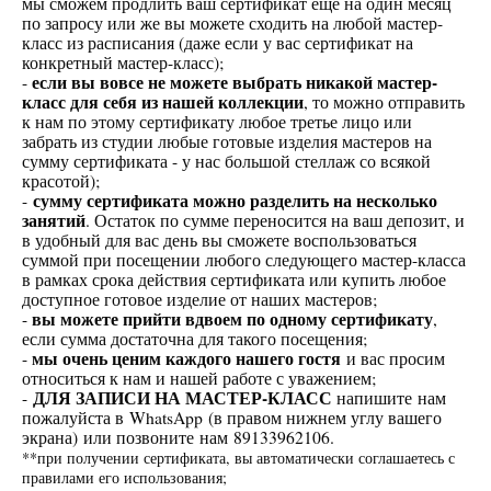
мы сможем продлить ваш сертификат еще на один месяц
по запросу или же вы можете сходить на любой мастер-
класс из расписания (даже если у вас сертификат на
конкретный мастер-класс);
-
если вы вовсе не можете выбрать никакой мастер-
класс для себя из нашей коллекции
, то можно отправить
к нам по этому сертификату любое третье лицо или
забрать из студии любые готовые изделия мастеров на
сумму сертификата - у нас большой стеллаж со всякой
красотой);
-
сумму сертификата можно разделить на несколько
занятий
. Остаток по сумме переносится на ваш депозит, и
в удобный для вас день вы сможете воспользоваться
суммой при посещении любого следующего мастер-класса
в рамках срока действия сертификата или купить любое
доступное готовое изделие от наших мастеров;
-
вы можете прийти вдвоем по одному сертификату
,
если сумма достаточна для такого посещения;
-
мы очень ценим каждого нашего гостя
и вас просим
относиться к нам и нашей работе с уважением;
-
ДЛЯ ЗАПИСИ НА МАСТЕР-КЛАСС
напишите нам
пожалуйста в WhatsApp (в правом нижнем углу вашего
экрана) или позвоните нам 89133962106.
**при получении сертификата, вы автоматически соглашаетесь с
правилами его использования;