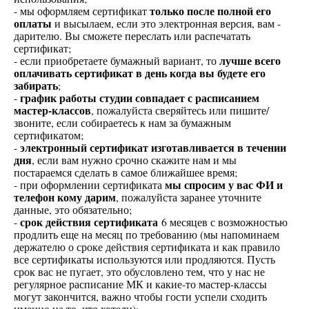
- мы оформляем сертификат
только после полной его
оплаты
и высылаем, если это электронная версия, вам -
дарителю. Вы сможете переслать или распечатать
сертификат;
- если приобретаете бумажный вариант, то
лучше всего
оплачивать сертификат в день когда вы будете его
забирать
;
-
график работы студии совпадает с расписанием
мастер-классов
, пожалуйста сверяйтесь или пишите/
звоните, если собираетесь к нам за бумажным
сертификатом;
-
электронный сертификат изготавливается в течении
дня
, если вам нужно срочно скажите нам и мы
постараемся сделать в самое ближайшее время;
- при оформлении сертификата
мы спросим у вас ФИ и
телефон кому дарим
, пожалуйста заранее уточните
данные, это обязательно;
-
срок действия сертификата
6 месяцев с возможностью
продлить еще на месяц по требованию (мы напоминаем
держателю о сроке действия сертификата и как правило
все сертификаты используются или продляются. Пусть
срок вас не пугает, это обусловлено тем, что у нас не
регулярное расписание МК и какие-то мастер-классы
могут закончится, важно чтобы гости успели сходить
именно на то, что хотели);