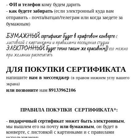
ФИ и телефон
-
кому будем дарить
как будете забирать
-
(если электронный куда вам
отправить - почта/ватцап/телеграм или когда заедете за
бумажным)
БУМАЖНЫЙ сертификат будет в крафтовом конверте
с
листовкой с картинками и правилами посещения студии
ЭЛЕКТРОННЫЙ будет точно таким же красивым))
его можно
при желании распечатать
ДЛЯ ПОКУПКИ СЕРТИФИКАТА
нам в мессенджер
напишите
(в правом нижнем углу вашего
экрана)
или позвоните
89133962106
нам
ПРАВИЛА ПОКУПКИ СЕРТИФИКАТА*:
-
подарочный сертификат может быть электронным
,
мы вышлем его на почту
или бумажным
, он будет в
конверте, с листовкой с картинками и с правилами
использования;