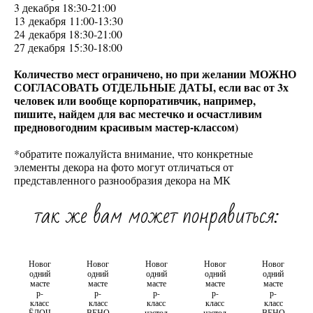
3 декабря 18:30-21:00
13 декабря 11:00-13:30
24 декабря 18:30-21:00
27 декабря 15:30-18:00
Количество мест ограничено, но при желании МОЖНО
СОГЛАСОВАТЬ ОТДЕЛЬНЫЕ ДАТЫ, если вас от 3х
человек или вообще корпоративчик, например,
пишите, найдем для вас местечко и осчастливим
предновогодним красивым мастер-классом)
*обратите пожалуйста внимание, что конкретные
элементы декора на фото могут отличаться от
представленного разнообразия декора на МК
так же вам может понравиться:
Новог
Новог
Новог
Новог
Новог
одний
одний
одний
одний
одний
масте
масте
масте
масте
масте
р-
р-
р-
р-
р-
класс
класс
класс
класс
класс
ЁЛОЧ
ВЕНО
настол
настол
ВЕНО