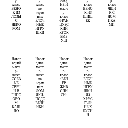
р-
р-
НАР
р-
р-
класс
класс
НЫЙ
класс
класс
ВЕНО
по
масте
ВЕНО
ЯЩИ
К ИЗ
керам
р-
К ИЗ
К С
ЛОЗЫ
ике:
класс
ШИШ
ДОМ
С
ЁЛОЧ
ФРАН
ЕК
ИКА
ДЕКО
НЫЕ
ЦУЗС
МИ
РОМ
ИГРУ
КИЙ
ШКИ
КРОК
ЕМБ
УШ
Новог
Новог
Новог
Новог
одний
одний
одний
одний
масте
масте
масте
масте
р-
р-
р-
р-
класс
класс
класс
класс
СОЕВ
по
"ВЕЧ
ЁЛОЧ
ЫЕ
керам
ЕР
НЫЕ
СВЕЧ
ике:
ЖИВ
ИГРУ
И В
ДОМ
ОПИ
ШКИ
ГИПС
ИКИ-
СИ"
ИЗ
ОВО
ПОДС
ХРУС
М
ВЕЧН
ТАЛЬ
КАШ
ИКИ
НЫХ
ПО
БУСИ
Н