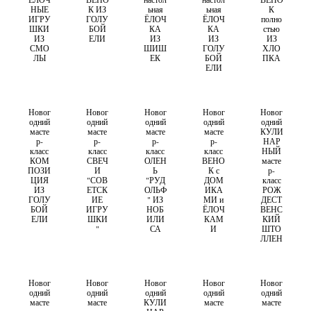
НЫЕ
К ИЗ
ьная
ьная
К
ИГРУ
ГОЛУ
ЁЛОЧ
ЁЛОЧ
полно
ШКИ
БОЙ
КА
КА
стью
ИЗ
ЕЛИ
ИЗ
ИЗ
ИЗ
СМО
ШИШ
ГОЛУ
ХЛО
ЛЫ
ЕК
БОЙ
ПКА
ЕЛИ
Новог
Новог
Новог
Новог
Новог
одний
одний
одний
одний
одний
масте
масте
масте
масте
КУЛИ
р-
р-
р-
р-
НАР
класс
класс
класс
класс
НЫЙ
КОМ
СВЕЧ
ОЛЕН
ВЕНО
масте
ПОЗИ
И
Ь
К с
р-
ЦИЯ
"СОВ
"РУД
ДОМ
класс
ИЗ
ЕТСК
ОЛЬФ
ИКА
РОЖ
ГОЛУ
ИЕ
" ИЗ
МИ и
ДЕСТ
БОЙ
ИГРУ
НОБ
ЁЛОЧ
ВЕНС
ЕЛИ
ШКИ
ИЛИ
КАМ
КИЙ
"
СА
И
ШТО
ЛЛЕН
Новог
Новог
Новог
Новог
Новог
одний
одний
одний
одний
одний
масте
масте
КУЛИ
масте
масте