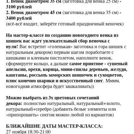
1. Венок диаметром 35 см
-
(заготовка для венка 25 см)
3100 рублей
2. Венок диаметром 45 см
-
(заготовка для венка 35 см)
3400 рублей
(всё-всё входит, заберёте готовый праздничный веночек)
На мастер-классе по созданию новогоднего венка из
шишек вас ждет увлекательный сбор веночка с
нуля!
Вас встретит «голенькая» заготовка и гора шишек с
натуральным декором) первым шагом поработаете с
шишками и клеевым пистолетом, наполните венок,
самое приятное - сушеный
сформируете кольцо, а дальше
апельсин, орехи, корица, мини-спилы деревьев, желуди,
каштаны, россыпь заморских шишечек и сухоцветов,
плюс конечно шарики и искусственный снег
. Мммм,
новогодняя атмосфера будет зашкаливать))
Можно выбрать из 3х цветовых сочетаний
декора:
полностью натуральный, натуральный+золото,
натуральный+серебро (добавить белые элементы или
«припорошить» снегом можно любой из вариантов)
БЛИЖАЙШИЕ ДАТЫ МАСТЕР-КЛАССА:
27 ноября 18:30-21:00