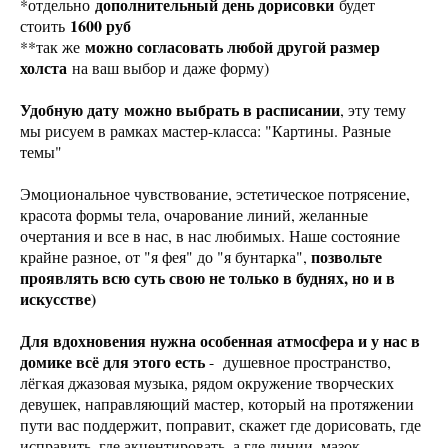
дополнительный день дорисовки
*отдельно
будет
1600 руб
стоить
можно согласовать любой другой размер
**так же
холста
на ваш выбор и даже форму)
Удобную дату можно выбрать в расписании
, эту тему
мы рисуем в рамках мастер-класса: "Картины. Разные
темы"
Эмоциональное чувствование, эстетическое потрясение,
красота формы тела, очарование линий, желанные
очертания и все в нас, в нас любимых. Наше состояние
позвольте
крайне разное, от "я фея" до "я бунтарка",
проявлять всю суть свою не только в буднях, но и в
искусстве)
Для вдохновения нужна особенная атмосфера и у нас в
домике всё для этого есть
- душевное пространство,
лёгкая джазовая музыка, рядом окружение творческих
девушек, направляющий мастер, который на протяжении
пути вас поддержит, поправит, скажет где дорисовать, где
исправить, где акцентировать, а где линии, мазок