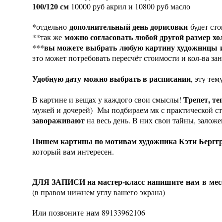
100/120 см
10000 руб акрил и 10800 руб масло
дополнительный день дорисовки
*отдельно
будет ст
можно согласовать любой другой размер хо
**так же
вы можете выбрать любую картину художницы 
***
это может потребовать пересчёт стоимости и кол-ва за
Удобную дату можно выбрать в расписании
, эту те
Трепет, те
В картине и вещах у каждого свои смыслы!
мужей и дочерей) Мы подбираем мк с практической с
завораживают
на весь день. В них свои тайны, залож
Пишем картины по мотивам художника Кэти Бергг
который вам интересен.
ДЛЯ ЗАПИСИ на мастер-класс напишите нам в мес
(в правом нижнем углу вашего экрана)
Или позвоните нам 89133962106