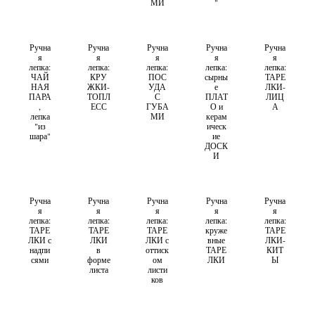
МИ
"
Ручна
Ручна
Ручна
Ручна
Ручна
я
я
я
я
я
лепка:
лепка:
лепка:
лепка:
лепка:
ЧАЙ
КРУ
ПОС
сырны
ТАРЕ
НАЯ
ЖКИ-
УДА
е
ЛКИ-
ПАРА
ТОПЛ
С
ПЛАТ
ЛИЦ
,
ЕСС
ГУБА
О и
А
лепка
МИ
керам
"из
ическ
шара"
ие
ДОСК
И
Ручна
Ручна
Ручна
Ручна
Ручна
я
я
я
я
я
лепка:
лепка:
лепка:
лепка:
лепка:
ТАРЕ
ТАРЕ
ТАРЕ
круже
ТАРЕ
ЛКИ с
ЛКИ
ЛКИ с
вные
ЛКИ-
надпи
в
оттиск
ТАРЕ
КИТ
сями
форме
ом
ЛКИ
Ы
листа
листи
ков