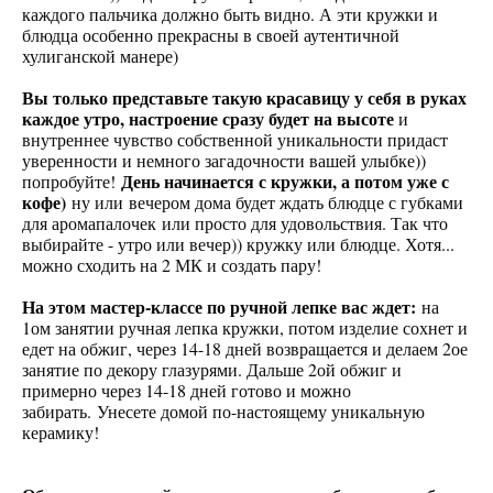
каждого пальчика должно быть видно. А эти кружки и
блюдца особенно прекрасны в своей аутентичной
хулиганской манере)
Вы только представьте такую красавицу у себя в руках
каждое утро, настроение сразу будет на высоте
и
внутреннее чувство собственной уникальности придаст
уверенности и немного загадочности вашей улыбке))
День начинается с кружки, а потом уже с
попробуйте!
кофе)
ну или вечером дома будет ждать блюдце с губками
для аромапалочек или просто для удовольствия. Так что
выбирайте - утро или вечер)) кружку или блюдце. Хотя...
можно сходить на 2 МК и создать пару!
На этом мастер-классе по ручной лепке вас ждет:
на
1ом занятии ручная лепка кружки, потом изделие сохнет и
едет на обжиг, через 14-18 дней возвращается и делаем 2ое
занятие по декору глазурями. Дальше 2ой обжиг и
примерно через 14-18 дней готово и можно
забирать. Унесете домой по-настоящему уникальную
керамику!