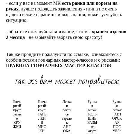
есть ранки или порезы на
- если у вас на момент МК
руках
, лучше подождать заживления - глина не очень
щадит свежие царапины и высыпания, может усугубить
ситуацию;
храним изделия
- обратите пожалуйста внимание, что мы
3 месяца
- не забывайте забрать свою красоту!
Так же пройдите пожалуйста по ссылке, ознакомьтесь с
особенностями гончарных мастер-классов и с рисками:
ПРАВИЛА ГОНЧАРНЫХ МАСТЕР-КЛАССОВ
так же вам может понравиться:
Гонча
Гонча
Лепка
Ручна
Ручна
рный
рный
и
я
я
круг:
круг:
роспи
лепка:
лепка:
разны
ТАРЕ
сь
БОЛЬ
"АВТ
е
ЛКИ
тарело
ШИЕ
ОРСК
КРУ
И
к
ВАЗЫ
АЯ
ЖКИ
МИС
АНГ
"из
ПОС
КИ
ОБА
жгута
УДА"