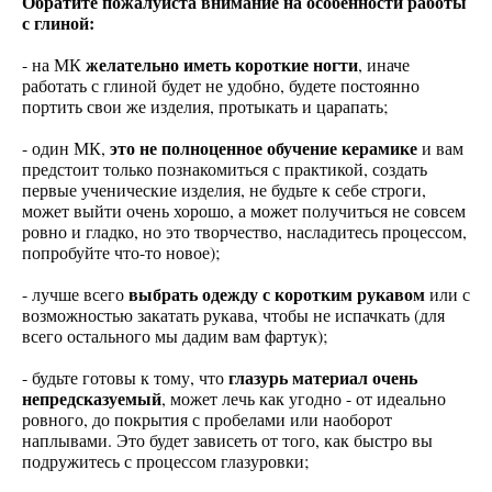
Обратите пожалуйста внимание на особенности работы
с глиной:
желательно иметь короткие ногти
- на МК
, иначе
работать с глиной будет не удобно, будете постоянно
портить свои же изделия, протыкать и царапать;
это не полноценное обучение керамике
- один МК,
и вам
предстоит только познакомиться с практикой, создать
первые ученические изделия, не будьте к себе строги,
может выйти очень хорошо, а может получиться не совсем
ровно и гладко, но это творчество, насладитесь процессом,
попробуйте что-то новое);
выбрать одежду с коротким рукавом
- лучше всего
или с
возможностью закатать рукава, чтобы не испачкать (для
всего остального мы дадим вам фартук);
глазурь материал очень
- будьте готовы к тому, что
непредсказуемый
, может лечь как угодно - от идеально
ровного, до покрытия с пробелами или наоборот
наплывами. Это будет зависеть от того, как быстро вы
подружитесь с процессом глазуровки;