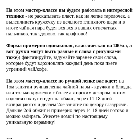
На этом мастер-классе вы будете работать в интересной
технике
- не раскатывать пласт, как на лепке тарелочек, а
вылепливать кружечку из цельного глиняного шара и в
итоге чайная пара будет вся вся в ваших отпечатках
пальчиков, так здорово, так крафтово!
Форма примерно одинаковая, классическая на 200мл, а
вот ручки могут быть разные и слова с рисунками
тоже))
фантазируйте, задумайте заранее свои слова,
которые будут вдохновлять каждый день пока пьете
утренний чай/кофе.
На этом мастер-классе по ручной лепке вас ждет:
на
1ом занятии ручная лепка чайной пары - кружки и блюдца
или только кружечки с более авторским декором, потом
изделия сохнут и едут на обжиг, через 14-18 дней
возвращаются и делаем 2ое занятие по декору глазурями.
Дальше 2ой обжиг и примерно через 14-18 дней готово и
можно забирать. Унесете домой по-настоящему
уникальную керамику!