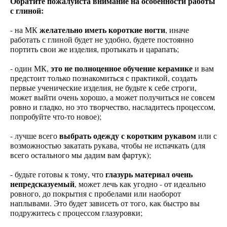
Обратите пожалуйста внимание на особенности работы
с глиной:
желательно иметь короткие ногти
- на МК
, иначе
работать с глиной будет не удобно, будете постоянно
портить свои же изделия, протыкать и царапать;
это не полноценное обучение керамике
- один МК,
и вам
предстоит только познакомиться с практикой, создать
первые ученические изделия, не будьте к себе строги,
может выйти очень хорошо, а может получиться не совсем
ровно и гладко, но это творчество, насладитесь процессом,
попробуйте что-то новое);
выбрать одежду с коротким рукавом
- лучше всего
или с
возможностью закатать рукава, чтобы не испачкать (для
всего остального мы дадим вам фартук);
глазурь материал очень
- будьте готовы к тому, что
непредсказуемый
, может лечь как угодно - от идеально
ровного, до покрытия с пробелами или наоборот
наплывами. Это будет зависеть от того, как быстро вы
подружитесь с процессом глазуровки;