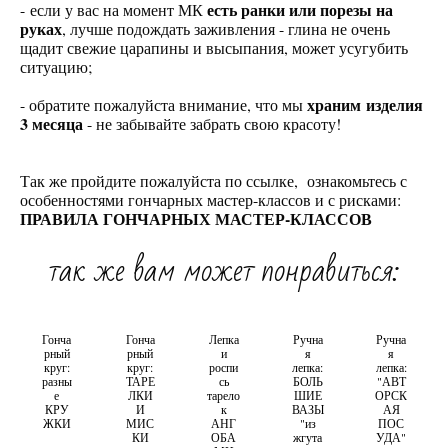
есть ранки или порезы на
- если у вас на момент МК
руках
, лучше подождать заживления - глина не очень
щадит свежие царапины и высыпания, может усугубить
ситуацию;
храним изделия
- обратите пожалуйста внимание, что мы
3 месяца
- не забывайте забрать свою красоту!
Так же пройдите пожалуйста по ссылке, ознакомьтесь с
особенностями гончарных мастер-классов и с рисками:
ПРАВИЛА ГОНЧАРНЫХ МАСТЕР-КЛАССОВ
так же вам может понравиться:
Гонча
Гонча
Лепка
Ручна
Ручна
рный
рный
и
я
я
круг:
круг:
роспи
лепка:
лепка:
разны
ТАРЕ
сь
БОЛЬ
"АВТ
е
ЛКИ
тарело
ШИЕ
ОРСК
КРУ
И
к
ВАЗЫ
АЯ
ЖКИ
МИС
АНГ
"из
ПОС
КИ
ОБА
жгута
УДА"