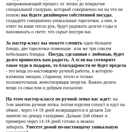
завораживающий процесс от лепки до покрытия
специальной глазурью, который совершенно ни на что не
вы будете дизайнером собственной посуды
похож)
,
создадите совершенно уникальные тарелочки, а они, в
ответ на ваше тепло рук, будут радовать долгие годы и
напоминать о свете, что скрыт внутри вас.
За мастер-класс вы можете слепить
одно большое
блюдо, две тарелочки поменьше или же три совсем
Посуда, сделанная с любовью, будет
небольших блюдца .
долго приносить вам радость. А если вы сотворите
такое чудо в подарок, то благодарности не будет предела
- это вещь по-настоящему ручной работы, в которую
вложены эмоции, старания, тепло и только
положительная, животворящая энергия. Важно делать
вещи со смыслом и добрым посылом)
На этом мастер-классе по ручной лепке вас ждет:
на
1ом занятии ручная лепка, потом изделия сохнут и едут на
обжиг, через 14-18 дней возвращаются и делаем 2ое
занятие по декору глазурями. Дальше 2ой обжиг и
примерно через 14-18 дней готово и можно
Унесете домой по-настоящему уникальную
забирать.