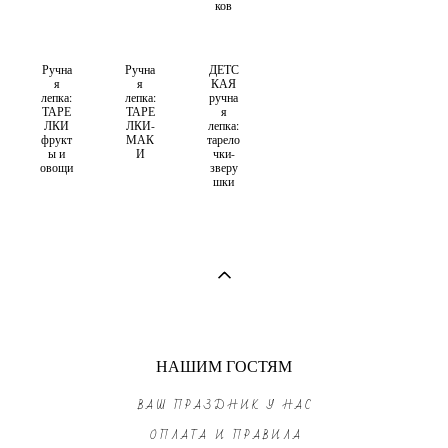
ков
Ручна
Ручна
ДЕТС
я
я
КАЯ
лепка:
лепка:
ручна
ТАРЕ
ТАРЕ
я
ЛКИ
ЛКИ-
лепка:
фрукт
МАК
тарело
ы и
И
чки-
овощи
зверу
шки
НАШИМ ГОСТЯМ
ВАШ ПРАЗДНИК У НАС
ОПЛАТА И ПРАВИЛА