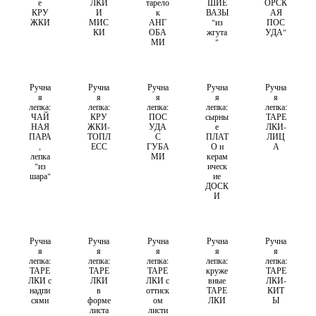
е
ЛКИ
тарело
ШИЕ
ОРСК
КРУ
И
к
ВАЗЫ
АЯ
ЖКИ
МИС
АНГ
"из
ПОС
КИ
ОБА
жгута
УДА"
МИ
"
Ручна
Ручна
Ручна
Ручна
Ручна
я
я
я
я
я
лепка:
лепка:
лепка:
лепка:
лепка:
ЧАЙ
КРУ
ПОС
сырны
ТАРЕ
НАЯ
ЖКИ-
УДА
е
ЛКИ-
ПАРА
ТОПЛ
С
ПЛАТ
ЛИЦ
,
ЕСС
ГУБА
О и
А
лепка
МИ
керам
"из
ическ
шара"
ие
ДОСК
И
Ручна
Ручна
Ручна
Ручна
Ручна
я
я
я
я
я
лепка:
лепка:
лепка:
лепка:
лепка:
ТАРЕ
ТАРЕ
ТАРЕ
круже
ТАРЕ
ЛКИ с
ЛКИ
ЛКИ с
вные
ЛКИ-
надпи
в
оттиск
ТАРЕ
КИТ
сями
форме
ом
ЛКИ
Ы
листа
листи