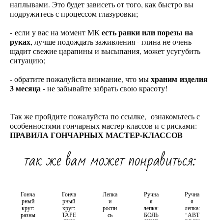
наплывами. Это будет зависеть от того, как быстро вы
подружитесь с процессом глазуровки;
есть ранки или порезы на
- если у вас на момент МК
руках
, лучше подождать заживления - глина не очень
щадит свежие царапины и высыпания, может усугубить
ситуацию;
храним изделия
- обратите пожалуйста внимание, что мы
3 месяца
- не забывайте забрать свою красоту!
Так же пройдите пожалуйста по ссылке, ознакомьтесь с
особенностями гончарных мастер-классов и с рисками:
ПРАВИЛА ГОНЧАРНЫХ МАСТЕР-КЛАССОВ
так же вам может понравиться:
Гонча
Гонча
Лепка
Ручна
Ручна
рный
рный
и
я
я
круг:
круг:
роспи
лепка:
лепка:
разны
ТАРЕ
сь
БОЛЬ
"АВТ