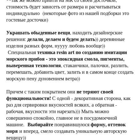
стоимость будет зависеть от размера и расчитываться
индивидуально (некоторые фото из нашей подборки это
гостевые досточки)
Украшать обыденные вещи
, находить дизайнерские
делали, делаем и будем делать
решения:
)) деревянные
изделия разных форм, нуууу любовь вообще))
техника resin art по созданию имитации
Специальная
морского прибоя - это эпоксидная смола, пигменты,
выверенная технология
, стаканчики, палочки, разлить,
перемешать, добавить цвет, залить и в самом конце создать
морскую пену дуновением ветра))
не теряют своей
Причем с таким покрытием они
функциональности!
С одной - декоративная сторона, как
раз для сервировки вкусностей всяких, а обратная -
рабочая, вкусности эти нарезать))) Мыть можно
совершенно спокойно, главное не в посудомоечной
Выбирайте
форму, оттенок
машине.
понравившуюся
моря
и вперед, смело создавать уникальную авторскую
вещицу))