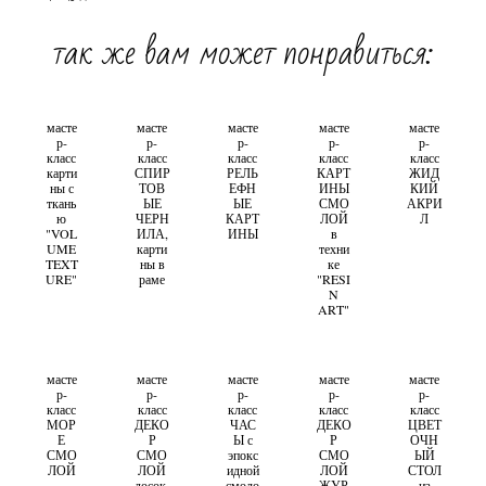
так же вам может понравиться:
масте
масте
масте
масте
масте
р-
р-
р-
р-
р-
класс
класс
класс
класс
класс
карти
СПИР
РЕЛЬ
КАРТ
ЖИД
ны с
ТОВ
ЕФН
ИНЫ
КИЙ
ткань
ЫЕ
ЫЕ
СМО
АКРИ
ю
ЧЕРН
КАРТ
ЛОЙ
Л
"VOL
ИЛА,
ИНЫ
в
UME
карти
техни
TEXT
ны в
ке
URE"
раме
"RESI
N
ART"
масте
масте
масте
масте
масте
р-
р-
р-
р-
р-
класс
класс
класс
класс
класс
МОР
ДЕКО
ЧАС
ДЕКО
ЦВЕТ
Е
Р
Ы с
Р
ОЧН
СМО
СМО
эпокс
СМО
ЫЙ
ЛОЙ
ЛОЙ
идной
ЛОЙ
СТОЛ
досок,
смоло
ЖУР
из