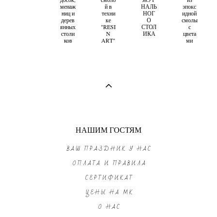
менаж
й в
НАЛЬ
эпокс
ниц и
техни
НОГ
идной
дерев
ке
О
смолы
янных
"RESI
СТОЛ
с
столи
N
ИКА
цвета
ков
ART"
ми
НАШИМ ГОСТЯМ
ВАШ ПРАЗДНИК У НАС
ОПЛАТА И ПРАВИЛА
СЕРТИФИКАТ
ЦЕНЫ НА МК
О НАС