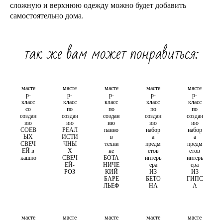
сложную и верхнюю одежду можно будет добавить
самостоятельно дома.
так же вам может понравиться:
масте
масте
масте
масте
масте
р-
р-
р-
р-
р-
класс
класс
класс
класс
класс
со
по
по
по
по
создан
создан
создан
создан
создан
ию
ию
ию
ию
ию
СОЕВ
РЕАЛ
панно
набор
набор
ЫХ
ИСТИ
в
а
а
СВЕЧ
ЧНЫ
техни
предм
предм
ЕЙ в
Х
ке
етов
етов
кашпо
СВЕЧ
БОТА
интерь
интерь
ЕЙ-
НИЧЕ
ера
ера
РОЗ
КИЙ
ИЗ
ИЗ
БАРЕ
БЕТО
ГИПС
ЛЬЕФ
НА
А
масте
масте
масте
масте
масте