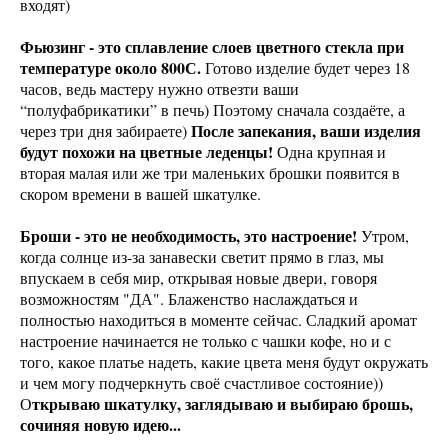
входят)
Фьюзинг - это сплавление слоев цветного стекла при
температуре около 800С.
Готово изделие будет через 18
часов, ведь мастеру нужно отвезти ваши
“полуфабрикатики” в печь) Поэтому сначала создаёте, а
После запекания, ваши изделия
через три дня забираете)
будут похожи на цветные леденцы!
Одна крупная и
вторая малая или же три маленьких брошки появится в
скором времени в вашей шкатулке.
Броши - это не необходимость, это настроение!
Утром,
когда солнце из-за занавески светит прямо в глаз, мы
впускаем в себя мир, открывая новые двери, говоря
возможностям "ДА". Блаженство наслаждаться и
полностью находиться в моменте сейчас. Сладкий аромат
настроение начинается не только с чашки кофе, но и с
того, какое платье надеть, какие цвета меня будут окружать
и чем могу подчеркнуть своё счастливое состояние))
ткрываю шкатулку, заглядываю и выбираю брошь,
О
сочиняя новую идею...