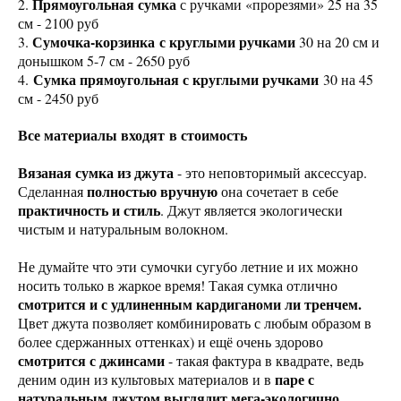
Прямоугольная сумка
2.
с ручками «прорезями» 25 на 35
см - 2100 руб
Сумочка-корзинка с круглыми ручками
3.
30 на 20 см и
донышком 5-7 см - 2650 руб
Сумка прямоугольная с круглыми ручками
4.
30 на 45
см - 2450 руб
Все материалы входят в стоимость
Вязаная сумка из джута
- это неповторимый аксессуар.
полностью вручную
Сделанная
она сочетает в себе
практичность и стиль
. Джут является экологически
чистым и натуральным волокном.
Не думайте что эти сумочки сугубо летние и их можно
носить только в жаркое время! Такая сумка отлично
смотрится и с удлиненным кардиганоми ли тренчем.
Цвет джута позволяет комбинировать с любым образом в
более сдержанных оттенках) и ещё очень здорово
смотрится с джинсами
- такая фактура в квадрате, ведь
паре с
деним один из культовых материалов и в
натуральным джутом выглядит мега-экологично
.