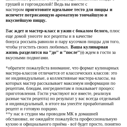
грушей и горгондзолой! Ведь вы вместе с
приготовите идеальное тесто для пиццы и
мастером
испечете потрясающую ароматную тончайшую и
вкуснейшую пиццу.
ас ждет и мастер-класс и ужин с бокалом белого,
В
плюс
еще домой унесете все рецепты и в качестве
бонуса россыпь равиоли и пару кусочков пиццы для того,
Ваша кулинарная
чтобы угостить своих любимых.
жизнь разделится на "до" и "после")))
ждем в гости за
вкусными подвигами.
*обратите пожалуйста внимание, что формат кулинарных
мастера-классов отличается от классических классов: это
не индивидуальные, а коллективные мастера-классы, на
которых мастер рассказывает максимум информации по
рецептам, блюдам, ингредиентам и показывает процесс
приготовления. Гости участвуют все вместе, реализуя
разные части рецепта) но результат у вас всегда отдельный
и индивидуальный, в итоге вы унесёте проработанный
рецепт и готовую порцию.
**у нас в студии мы проводим МК в домашней
обстановке, не ожидайте пожалуйста профессиональную
кухню и официального приёма - всё будет просто, понятно