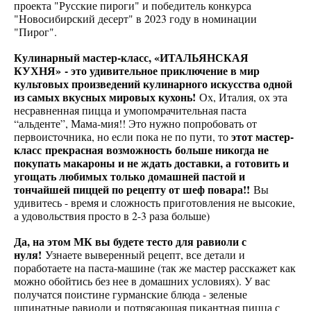
проекта "Русские пироги" и победитель конкурса
"Новосибирский десерт" в 2023 году в номинации
"Пирог".
Кулинарный мастер-класс, «ИТАЛЬЯНСКАЯ
КУХНЯ» - это удивительное приключение в мир
культовых произведений кулинарного искусства одной
из самых вкусных мировых кухонь!
Ох, Италия, ох эта
несравненная пицца и умопомрачительная паста
“альденте”, Мама-мия!! Это нужно попробовать от
этот мастер-
первоисточника, но если пока не по пути, то
класс прекрасная возможность больше никогда не
покупать макароны и не ждать доставки, а готовить и
угощать любимых только домашней пастой и
тончайшей пиццей по рецепту от шеф повара!!
Вы
удивитесь - время и сложность приготовления не высокие,
а удовольствия просто в 2-3 раза больше)
Да, на этом МК вы будете тесто для равиоли с
нуля!
Узнаете выверенный рецепт, все детали и
поработаете на паста-машине (так же мастер расскажет как
можно обойтись без нее в домашних условиях). У вас
получатся поистине гурманские блюда - зеленые
шпинатные равиоли и потрясающая пикантная пицца с