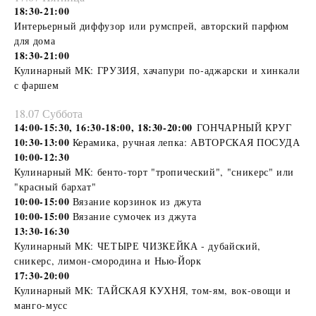
18:30-21:00
Интерьерный диффузор или румспрей, авторский парфюм
для дома
18:30-21:00
Кулинарный МК: ГРУЗИЯ, хачапури по-аджарски и хинкали
с фаршем
18.07 Суббота
14:00-15:30, 16:30-18:00, 18:30-20:00
ГОНЧАРНЫЙ КРУГ
10:30-13:00
Керамика, ручная лепка: АВТОРСКАЯ ПОСУДА
10:00-12:30
Кулинарный МК: бенто-торт "тропический", "сникерс" или
"красный бархат"
10:00-15:00
Вязание корзинок из джута
10:00-15:00
Вязание сумочек из джута
13:30-16:30
Кулинарный МК: ЧЕТЫРЕ ЧИЗКЕЙКА - дубайский,
сникерс, лимон-смородина и Нью-Йорк
17:30-20:00
Кулинарный МК: ТАЙСКАЯ КУХНЯ, том-ям, вок-овощи и
манго-мусс